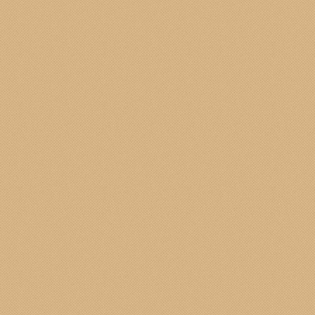
"Dott.sa PATRIZIA GRAVINO -
Erborista Flo
Falegnameria F.lli MEDAGLIA - Somaglia - 
Try Beer Room - Birreria and apetizer - d
Foto Ottica Gigi - Casalpusterlengo - Largo
Negozio La Mela Codogno - Via Vitto
ATTACCHIAMO BOTTONE - Casalpusterleng