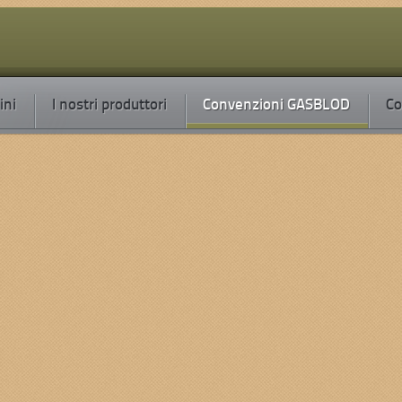
ini
I nostri produttori
Convenzioni GASBLOD
Co
to
Scritto da Marco Ghelfi
OD e delle reti InterGAS