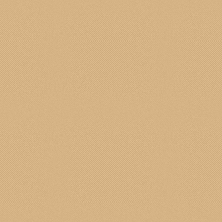
nto 15%
u lenti a Contatto
I ARTICOLI.