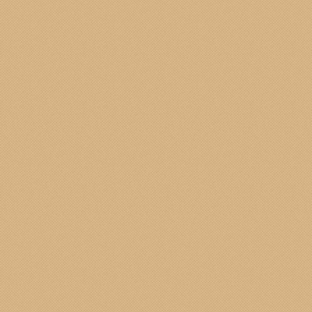
riterapeuta Consulente alimentare"
Sconto 20%
Sconto 15% su tutti i lavori
i Forcati Andrea & Co - Castiglione D' adda - Sco
 Casali, 7. Sconto 20% su tutti gli articoli. 10 % s
rio Emanuele 33 SCONTO DEL 5% SU TUTTI GL
o - Via Garibaldi 26 - Sconto 5%