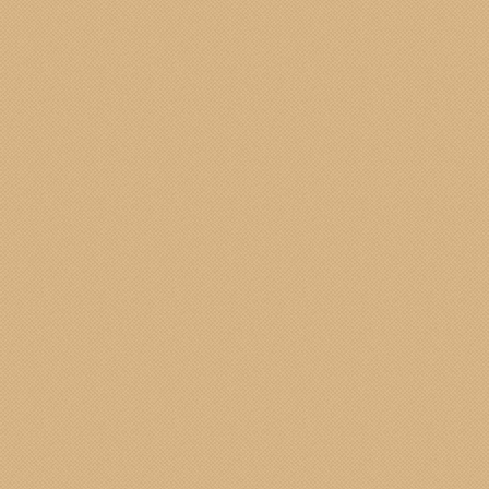
izzano detersivi e quindi sono altamente ecologici.
biente.
te per l'azienda sul territorio chiamando il numero
3335801543
o
onto di 15% sul prezzo del listino.
 20 euro di spesa. Non applicabile su