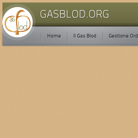
Home
Il Gas Blod
Gestione Ord
e convenzioni del GASBLOD
Categoria principale: ROOT
Categoria:
Non categorizza
Elenchiamo di seguito le convenzioni del GASBL
Clicca sui titoli
EMA - PLANET
- Sconto 15%