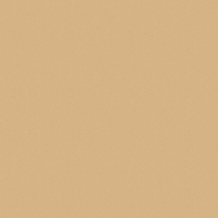
I prodotti EMA PLANET di Padova, sono specifici per le pulizi
I prodotti di Ema Planet rispettano le finalità indicate n
Chi volesse conoscerli, utilizzarli, ordinarli può contattare d
scrivendo a:
eugenia.delre@gmail.com
.
Presentando la tessera del GasBLod (scaricabile dal nostro 
Commercio Equo e solidale-Negozi
promozioni in essere.
Convenzione Energia Pulita Co.
visita sito
https://www.co-energia.
Massaggi SHIATSU
Sconto 20%