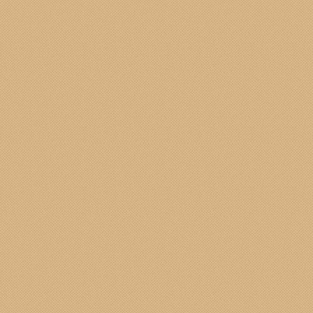
e e basati su un sistema innovativo di panni in microfibra che non util
el nostro Statuto, perché ecocompatibili e si prendono cura del nostro am
irettamente
Eugenia di S. Stefano
, socia del GasBLod, che è consulen
sito / ordini Gas / Menu socio / Tessera socio) verrà applicato lo sc
o di Casalpusterlengo -5%
con un minimo di
Energia_-12%
org/