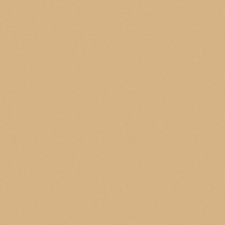
concretamente al sostegno dell’economia equa
e solidale e quindi alla costruzione di una
società felice e includente.
In questa sezione del sito, tramite il menù e i
links in alto, puoi trovare tutti i documenti
concernenti il
GASBLOD
.
Se vuoi contattarci per maggiori informazioni
scrivici alla mail:
gasblod@gmail.com
Per pertecipare attivamente ed ordinare devi
iscriverti (vedi sezione come iscriverti al
Gasblod).
Forse vale la pena provare... la nostra quota
di iscrizione di un euro ( 1 ) è solo un
proforma.
Ciao.
Indietro
Avanti