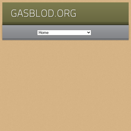
Benvenuti
Benvenuto/a nel sito dei gruppi di acquisto
solidali del Basso Lodigiano ( GASBLOD)...
il G.A.S. presente nel territorio del basso
lodigiano
.
Innanzitutto… Grazie di essere qui!
Se deciderai di iscriverti a questo o ad un altro
gruppo d’acquisto solidale starai contribuendo