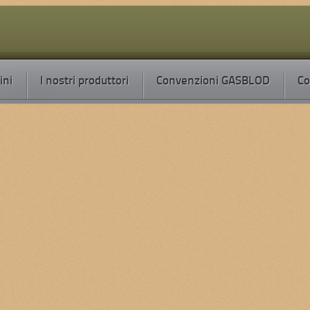
ini
I nostri produttori
Convenzioni GASBLOD
Co
to
Scritto da Marco Ghelfi
 del Basso Lodigiano ( GASBLOD)...
no
.
ppo d’acquisto solidale starai contribuendo concretamente