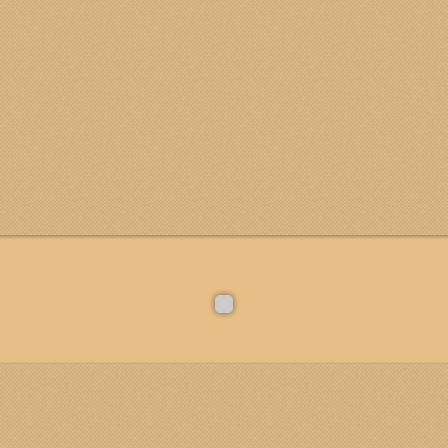
 alto, puoi trovare tutti i documenti concernenti il
GASBL
alla mail:
gasblod@gmail.com
verti (vedi sezione come iscriverti al Gasblod).
crizione di un euro ( 1 ) è solo un proforma.