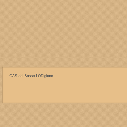
alla costruzione di una società felice e includente.
In questa sezione del sito, tramite il menù e i links in
Se vuoi contattarci per maggiori informazioni scrivici 
Per pertecipare attivamente ed ordinare devi iscri
Forse vale la pena provare... la nostra quota di is
Ciao.
Indietro
GAS del Basso LODigiano