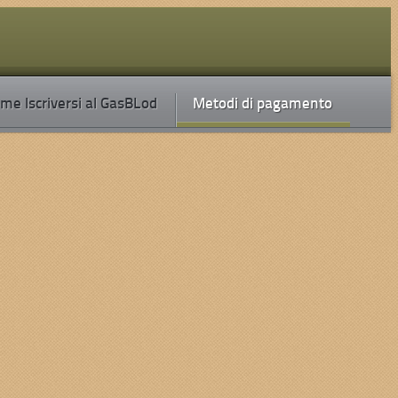
me Iscriversi al GasBLod
Metodi di pagamento
 al sostegno dell’economia equa e solidale e quindi