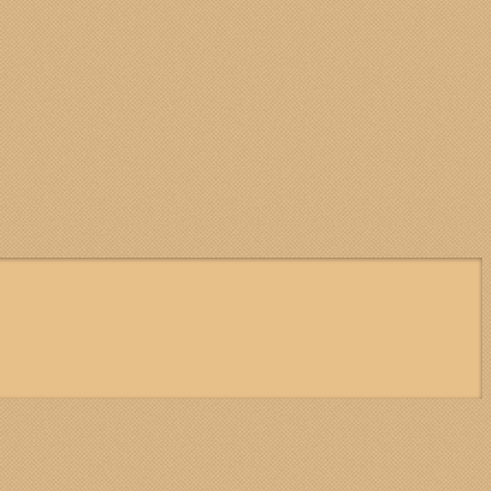
OD
.
Avanti